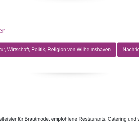
en
ur, Wirtschaft, Politik, Religion von Wilhelmshaven
Nachri
tleister für Brautmode, empfohlene Restaurants, Catering und