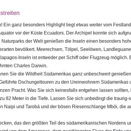
treiten
! Ein ganz besonders Highlight liegt etwas weiter vom Festland 
quator vor der Küste Ecuadors. Der Archipel konnte sich aufgr
en Naturparks der Welt genießen die Inseln einen besonders ho
erarten bevölkert. Meerechsen, Tölpel, Seelöwen, Landleguan
alapagos-Inseln ist entweder per Schiff oder Flugzeug möglic
ühmten Charles Darwin.
nen Sie die Wildheit Südamerikas ganz unbeschwert genießen. D
. Geführte Dschungeltouren zu den Ureinwohnern Südamerikas 
zen Pracht. Was Sie sich keinesfalls entgehen lassen sollten, 
s zu 82 Meter in die Tiefe. Lassen Sie sich unbedingt die traur
hen Naipi und Tarobá und der bösen Riesenschlange Mbói, die au
ecken, das den größten Teil des südamerikanischen Nordens u