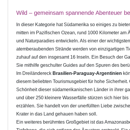
Wild – gemeinsam spannende Abenteuer bes
In dieser Kategorie hat Südamerika so einiges zu bieten
mitten im Pazifischen Ozean, rund 1000 Kilometer am Ä
und Naturparadies entwickeln. Als einer der wichtigst
atemberaubenden Strände werden von einzigartigen Ti
zuhauf auf den insgesamt 16 Inseln. Ein Besuch der G
Sie mithilfe geschulter Guides auf den Spuren des ber
Im Dreiländereck
Brasilien-Paraguay-Argentinien
kön
diesem beliebten Tourismusgebiet für hohe Sicherheit
Schönheit dieser südamerikanischen Länder in ihrer gan
und über 250 kleinere Wasserfälle stürzen sich hier bi
erzählen. Sie handelt von der unerfüllten Liebe zwisc
Krater in das Land gehauen haben soll.
Ein weiteres berühmtes Großgebiet ist das Amazonasb