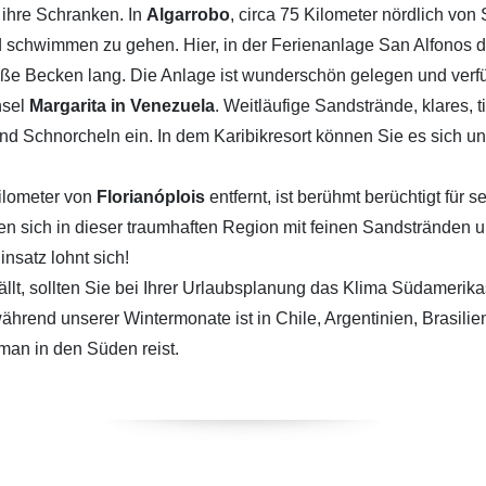
ihre Schranken. In
Algarrobo
, circa 75 Kilometer nördlich von 
schwimmen zu gehen. Hier, in der Ferienanlage San Alfonos del
roße Becken lang. Die Anlage ist wunderschön gelegen und verf
nsel
Margarita in Venezuela
. Weitläufige Sandstrände, klares,
d Schnorcheln ein. In dem Karibikresort können Sie es sich u
Kilometer von
Florianóplois
entfernt, ist berühmt berüchtigt für
sich in dieser traumhaften Region mit feinen Sandstränden und
insatz lohnt sich!
fällt, sollten Sie bei Ihrer Urlaubsplanung das Klima Südameri
ährend unserer Wintermonate ist in Chile, Argentinien, Brasi
 man in den Süden reist.