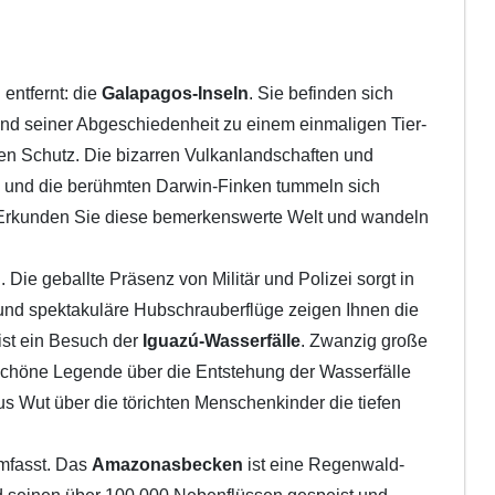
entfernt: die
Galapagos-Inseln
. Sie befinden sich
und seiner Abgeschiedenheit zu einem einmaligen Tier-
hen Schutz. Die bizarren Vulkanlandschaften und
e und die berühmten Darwin-Finken tummeln sich
h. Erkunden Sie diese bemerkenswerte Welt und wandeln
ie geballte Präsenz von Militär und Polizei sorgt in
und spektakuläre Hubschrauberflüge zeigen Ihnen die
ist ein Besuch der
Iguazú-Wasserfälle
. Zwanzig große
ig-schöne Legende über die Entstehung der Wasserfälle
s Wut über die törichten Menschenkinder die tiefen
mfasst. Das
Amazonasbecken
ist eine Regenwald-