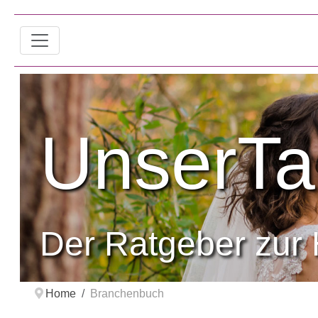
UnserTa
Der Ratgeber zur 
Home
Branchenbuch